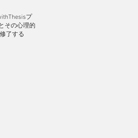
thThesisプ
とその心理的
を修了する