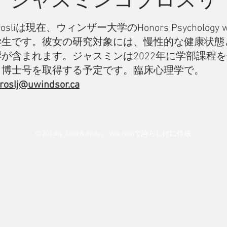
obrosliは現在、ウィンザー大学のHonors Psychology wi
学生です。彼女の研究対象には、慢性的な健康状態
が含まれます。ジャスミンは2022年に学部課程
と博士号を取得する予定です。臨床心理学で。
roslj@uwindsor.ca
©2023by Jade＆Andy。
Wix.comで
誇らしげに作成