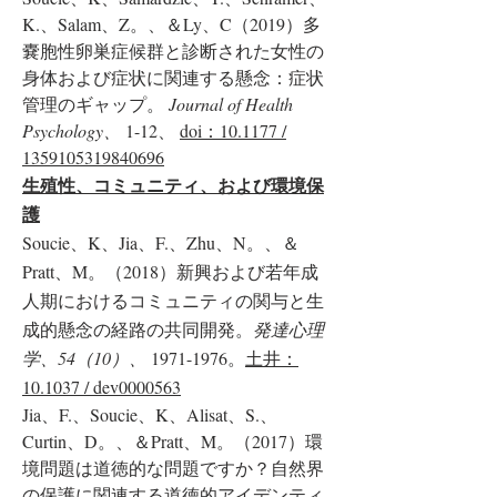
K.、Salam、Z。、＆Ly、C（2019）多
嚢胞性卵巣症候群と診断された女性の
身体および症状に関連する懸念：症状
管理のギャップ。
Journal of Health
Psychology、
1-12、
doi：10.1177 /
1359105319840696
生殖性、コミュニティ、および環境保
護
Soucie、K、Jia、F.、Zhu、N。、＆
Pratt、M。（2018）新興および若年成
人期におけるコミュニティの関与と生
成的懸念の経路の共同開発。
発達心理
学、54（10）、
1971-1976
。
土井：
10.1037 / dev0000563
Jia、F.、Soucie、K、Alisat、S.、
Curtin、D。、＆Pratt、M。（2017）環
境問題は道徳的な問題ですか？自然界
の保護に関連する道徳的アイデンティ