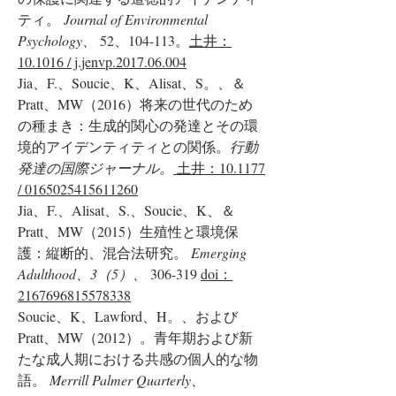
ティ。
Journal of Environmental
Psychology、
52、104-113。
土井：
10.1016 / j.jenvp.2017.06.004
Jia、F.、Soucie、K、Alisat、S。、＆
Pratt、MW（2016）将来の世代のため
の種まき：生成的関心の発達とその環
境的アイデンティティとの関係。
行動
発達の国際ジャーナル。
土井：10.1177
/
0165025415611260
Jia、F.、Alisat、S.、Soucie、K、＆
Pratt、MW（2015）生殖性と環境保
護：縦断的、混合法研究。
Emerging
Adulthood、3（5）、
306-319
doi：
2167696815578338
Soucie、K、Lawford、H。、および
Pratt、MW（2012）。青年期および新
たな成人期における共感の個人的な物
語。
Merrill Palmer Quarterly、