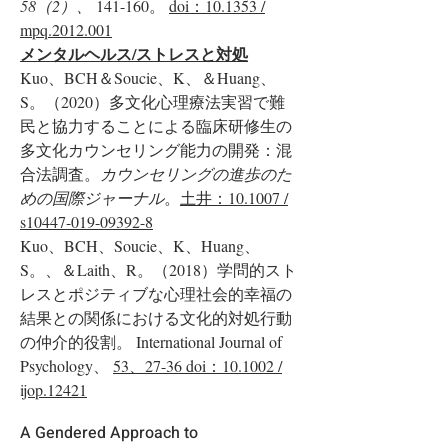
58（2）、
141-160。
doi：10.1353 /
mpq.2012.001
メンタルヘルス/ストレスと対処
Kuo、BCH＆Soucie、K、＆Huang、
S。（2020）多文化心理療法実習で難
民と協力することによる臨床研修生の
多文化カウンセリング能力の開発：混
合法調査。
カウンセリングの進歩のた
めの国際ジャーナル
。
土井：10.1007 /
s10447-019-09392-8
Kuo、BCH、Soucie、K、Huang、
S。、＆Laith、R。（2018）学問的スト
レスとポジティブな心理社会的幸福の
結果との関係における文化的対処行動
の仲介的役割。 International Journal of
Psychology、
53、27-36 doi：10.1002 /
ijop.12421
A Gendered Approach to